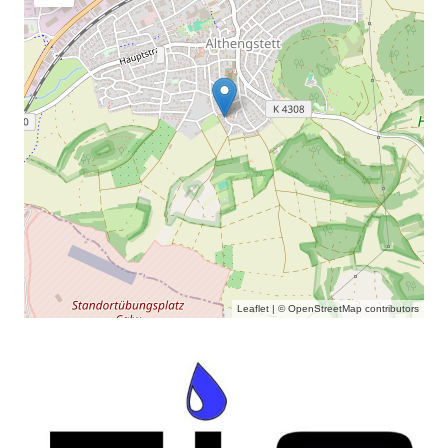
Leaflet
| ©
OpenStreetMap
contributors