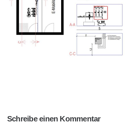
Projekte: Bewässerungsfachplanungen
Schreibe einen Kommentar